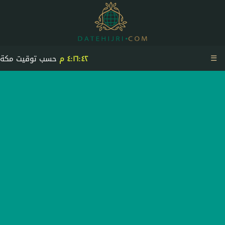
☰
٤:١٦:٤٢ م
حسب توقيت مكة