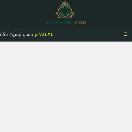
☰
٧:١٤:٣٤ م
حسب توقيت مكة