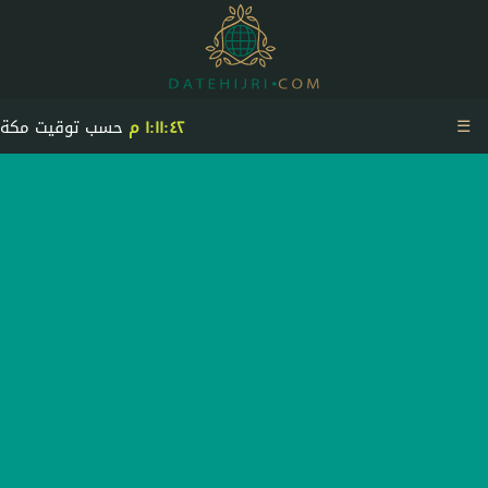
☰
١:١١:٤٢ م
حسب توقيت مكة