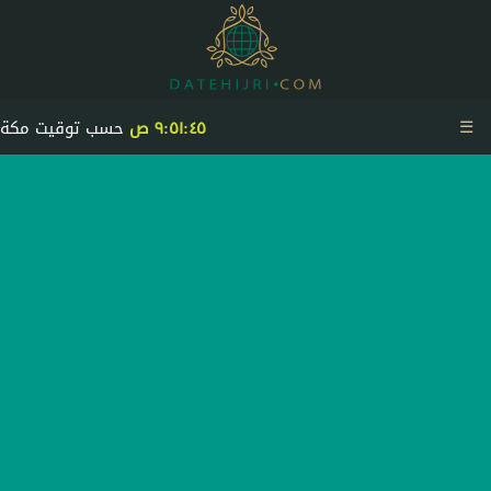
☰
٩:٥١:٤٥ ص
حسب توقيت مكة