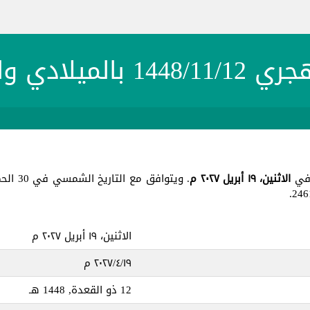
بالميلادي والشمسي
الاثنين، ١٩ أبريل ٢٠٢٧ م
. ويتوافق مع التاريخ الشمسي في 30 الحمل 1405 ، جميع هذه التواريخ في يوم
الاثنين، ١٩ أبريل ٢٠٢٧ م
١٩‏/٤‏/٢٠٢٧ م
12 ذو القعدة, 1448 هـ