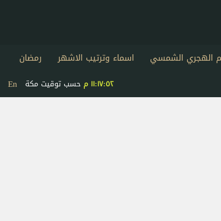
يم الهجري الشمسي
اسماء وترتيب الاشهر
رمضان
En
١١:١٧:٥٢ م
حسب توقيت مكة