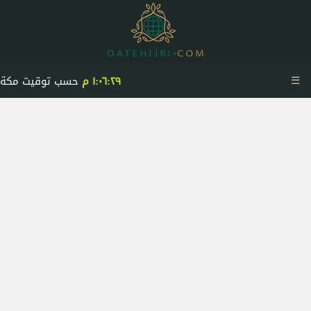
☰
١:٠٦:٣٠ م
حسب توقيت مكة