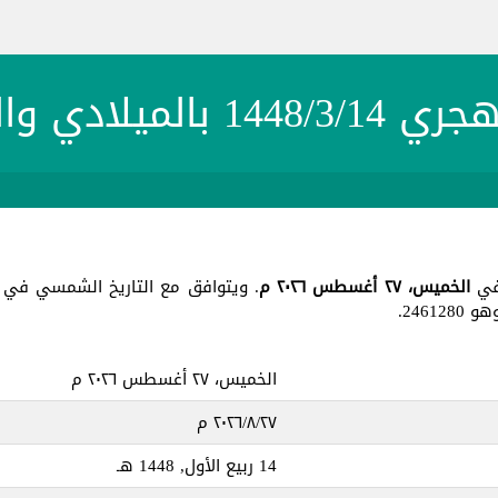
 بالميلادي والشمسي
الخميس، ٢٧ أغسطس ٢٠٢٦ م
. ويتوافق مع التاريخ الشمسي في 5 السنبل 1404 ، جميع هذه التواريخ في يو
246.
الخميس، ٢٧ أغسطس ٢٠٢٦ م
٢٧‏/٨‏/٢٠٢٦ م
14 ربيع الأول, 1448 هـ