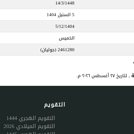
14/3/1448
5 السنبل 1404
5/12/1404
الخميس
2461280
(جوليان)
, لتاريخ ٢٧ أغسطس ٢٠٢٦ م.
التقويم
التقويم الهجري 1444
التقويم الميلادي 2026