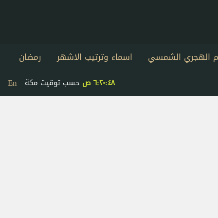
يم الهجري الشمسي
اسماء وترتيب الاشهر
رمضان
En
٦:٢٠:٤٩ ص
حسب توقيت مكة