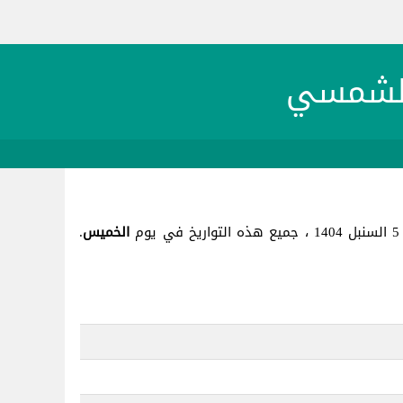
م
الخميس
.