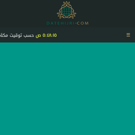
☰
٥:٤٨:١٥ ص
حسب توقيت مكة