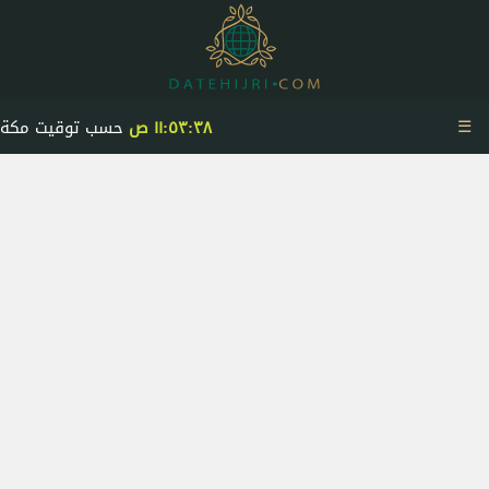
☰
١١:٥٣:٣٨ ص
حسب توقيت مكة