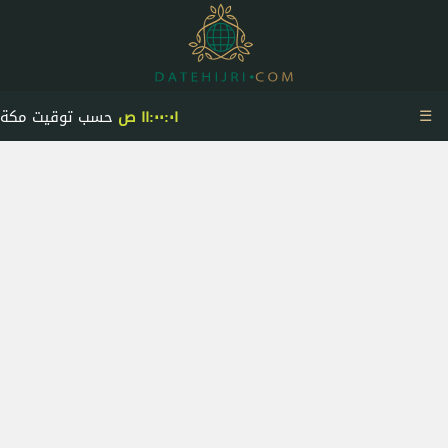
☰
١١:٠٠:٠١ ص
حسب توقيت مكة