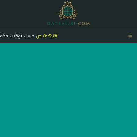
☰
٥:٠٢:٤٨ ص
حسب توقيت مكة