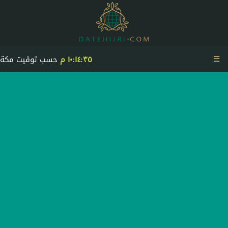
☰
١٠:١٤:٣٥ م
حسب توقيت مكة