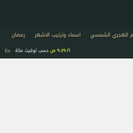
يم الهجري الشمسي
اسماء وترتيب الاشهر
رمضان
En
٩:٤٩:١٦ ص
حسب توقيت مكة