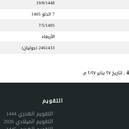
19/8/1448
7 الدلو 1405
7/5/1405
الأربعاء
2461433
(جوليان)
, لتاريخ ٢٧ يناير ٢٠٢٧ م.
التقويم
التقويم الهجري 1444
التقويم الميلادي 2026