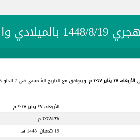
 بالميلادي والشمسي
الأربعاء، ٢٧ يناير ٢٠٢٧ م
. ويتوافق مع التاريخ الشمسي في 7 الدلو 1405 ، جميع هذه التواريخ في يوم
الأربعاء، ٢٧ يناير ٢٠٢٧ م
٢٧‏/١‏/٢٠٢٧ م
19 شعبان, 1448 هـ