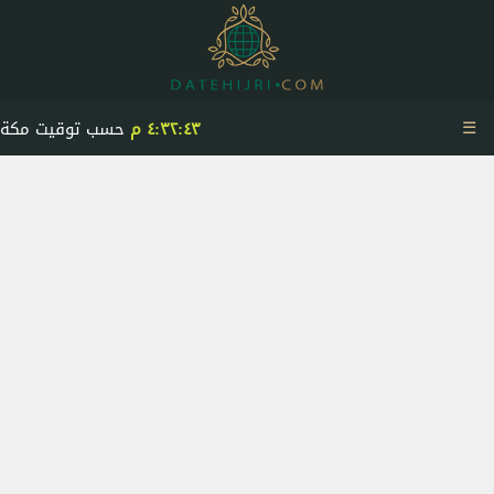
☰
٤:٣٢:٤٣ م
حسب توقيت مكة