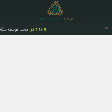
☰
٣:٤٧:١٤ ص
حسب توقيت مكة