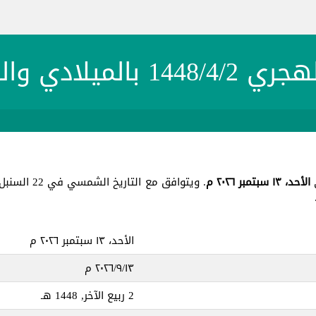
1 بالميلادي والشمسي
الأحد، ١٣ سبتمبر ٢٠٢٦ م
. ويتوافق مع التاريخ الشمسي في 22 السنبل 1404 ، جميع هذه التواريخ في يوم
الأحد، ١٣ سبتمبر ٢٠٢٦ م
١٣‏/٩‏/٢٠٢٦ م
2 ربيع الآخر, 1448 هـ