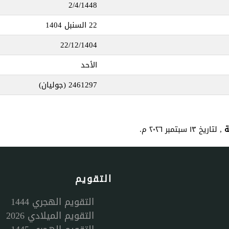
2/4/1448
22 السنبل 1404
22/12/1404
الأحد
2461297
(جوليان)
, لتاريخ ١٣ سبتمبر ٢٠٢٦ م.
التقويم
التقويم الهجري 1444
التقويم الميلادي 2026