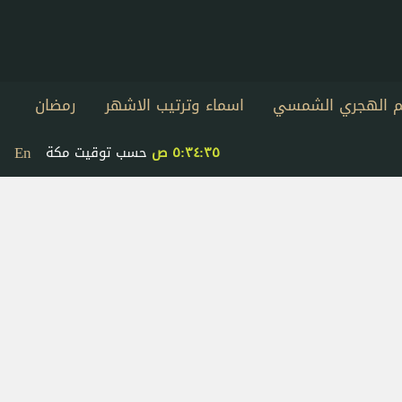
يم الهجري الشمسي
اسماء وترتيب الاشهر
رمضان
En
٥:٣٤:٣٥ ص
حسب توقيت مكة