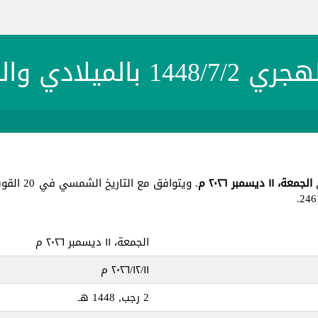
1 بالميلادي والشمسي
الجمعة، ١١ ديسمبر ٢٠٢٦ م
. ويتوافق مع التاريخ الشمسي في 20 القوس 1405 ، جميع هذه التواريخ في يوم
الجمعة، ١١ ديسمبر ٢٠٢٦ م
١١‏/١٢‏/٢٠٢٦ م
2 رجب, 1448 هـ