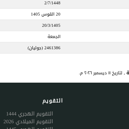
2/7/1448
20 القوس 1405
20/3/1405
الجمعة
2461386
(جوليان)
, لتاريخ ١١ ديسمبر ٢٠٢٦ م.
التقويم
التقويم الهجري 1444
التقويم الميلادي 2026