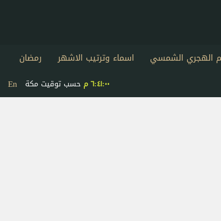
يم الهجري الشمسي
اسماء وترتيب الاشهر
رمضان
En
٦:٤١:٠٠ م
حسب توقيت مكة