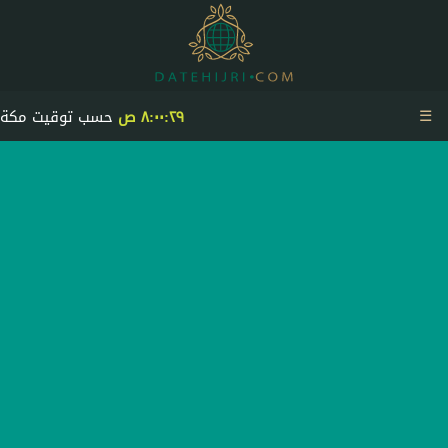
☰
٨:٠٠:٢٩ ص
حسب توقيت مكة