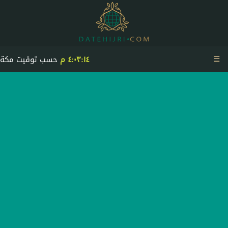
☰
٤:٠٣:١٤ م
حسب توقيت مكة