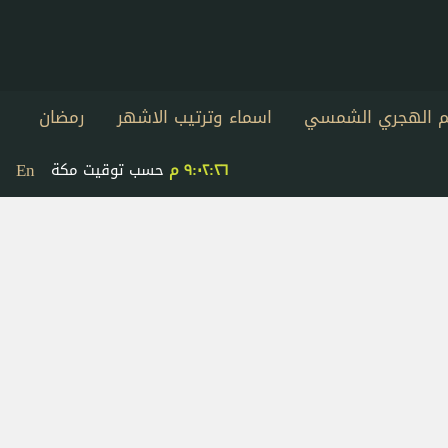
يم الهجري الشمسي
اسماء وترتيب الاشهر
رمضان
En
٩:٠٢:٢٦ م
حسب توقيت مكة