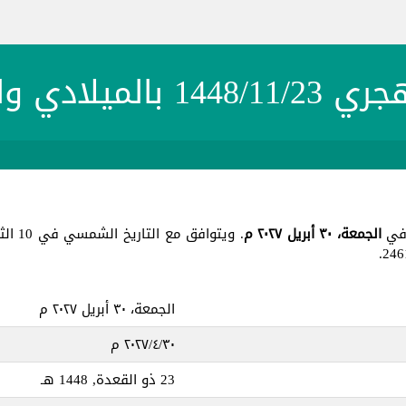
بالميلادي والشمسي
الجمعة، ٣٠ أبريل ٢٠٢٧ م
. ويتوافق مع التاريخ الشمسي في 10 الثور 1405 ، جميع هذه التواريخ في يوم
الجمعة، ٣٠ أبريل ٢٠٢٧ م
٣٠‏/٤‏/٢٠٢٧ م
23 ذو القعدة, 1448 هـ