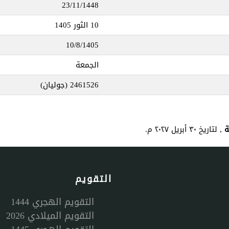
23/11/1448
10 الثور 1405
10/8/1405
الجمعة
2461526
(جوليان)
, لتاريخ ٣٠ أبريل ٢٠٢٧ م.
التقويم
التقويم الهجري 1444
التقويم الميلادي 2026