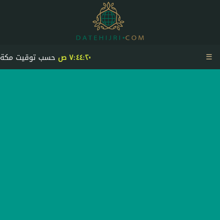
☰
٧:٤٤:٢٠ ص
حسب توقيت مكة