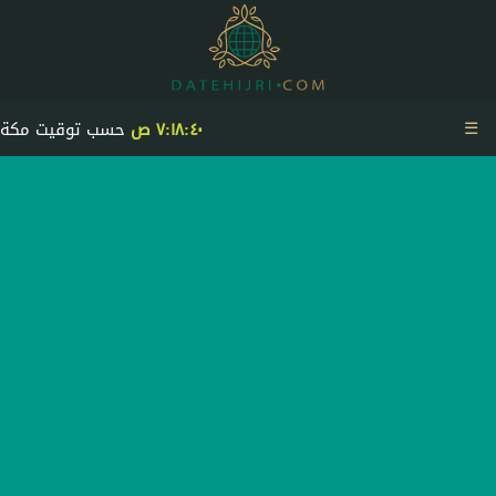
☰
٧:١٨:٤٠ ص
حسب توقيت مكة