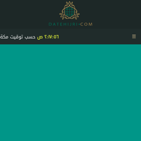
☰
٢:١٧:٥٦ ص
حسب توقيت مكة