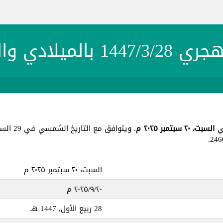
 بالميلادي والشمسي
السبت، ٢٠ سبتمبر ٢٠٢٥ م
. ويتوافق مع التاريخ الشمسي في 29 السنبل 1403 ، جميع هذه التواريخ في يوم
السبت، ٢٠ سبتمبر ٢٠٢٥ م
٢٠‏/٩‏/٢٠٢٥ م
28 ربيع الأول, 1447 هـ