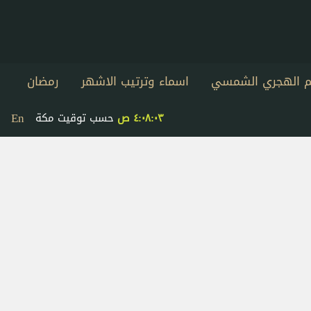
يم الهجري الشمسي
اسماء وترتيب الاشهر
رمضان
En
٤:٠٨:٠٣ ص
حسب توقيت مكة