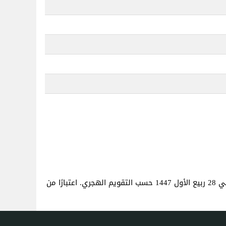
. هذا هو نفس العمر كما لو كنت قد ولدت في 28 ربيع الأول 1447 حسب التقويم الهجري. اعتبارًا من