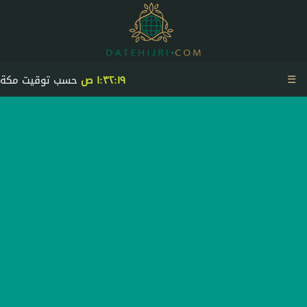
☰
١:٣٢:١٩ ص
حسب توقيت مكة