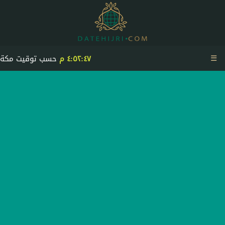
☰
٤:٥٢:٤٧ م
حسب توقيت مكة