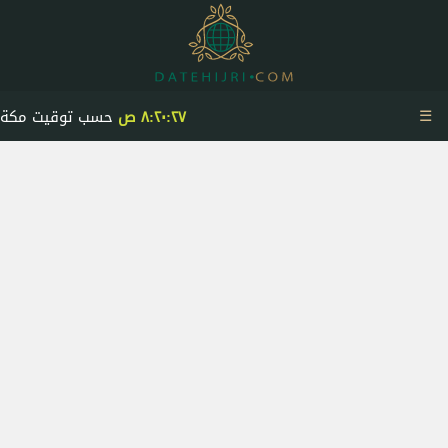
☰
٨:٢٠:٢٧ ص
حسب توقيت مكة