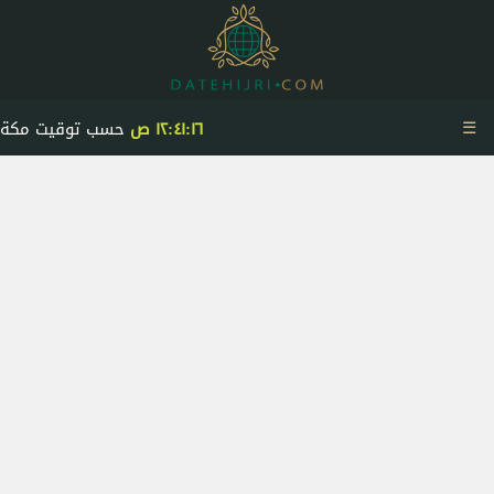
☰
١٢:٤١:١٧ ص
حسب توقيت مكة