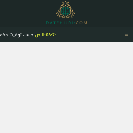
☰
١١:٥٨:٢١ ص
حسب توقيت مكة