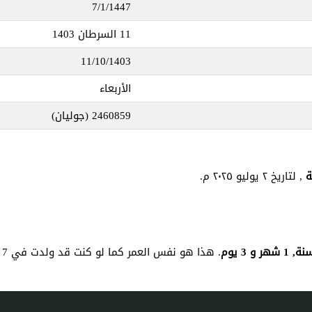
7/1/1447
11 السرطان 1403
11/10/1403
الأربعاء
2460859
(جوليان)
, لتاريخ ٢ يوليو ٢٠٢٥ م.