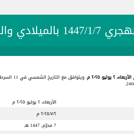
1 بالميلادي والشمسي
الأربعاء، ٢ يوليو ٢٠٢٥ م
. ويتوافق مع التاريخ الشمسي في 11 السرطان 1403 ، جميع هذه التواريخ في يوم
الأربعاء، ٢ يوليو ٢٠٢٥ م
٢‏/٧‏/٢٠٢٥ م
7 محرّم, 1447 هـ