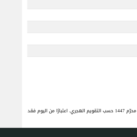
. هذا هو نفس العمر كما لو كنت قد ولدت في 7 محرّم 1447 حسب التقويم الهجري. اعتبارًا من اليوم فقد