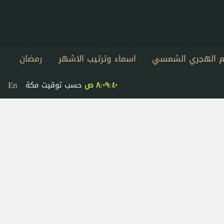
يم الهجري الشمسي
اسماء وترتيب الاشهر
رمضان
En
٨:٠٩:٤٠ ص
حسب توقيت مكة