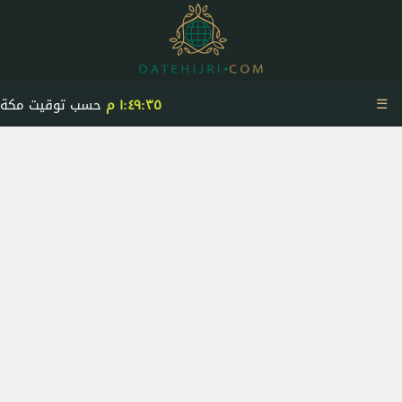
☰
١:٤٩:٣٥ م
حسب توقيت مكة