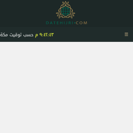
☰
٩:٤٢:٤٣ م
حسب توقيت مكة